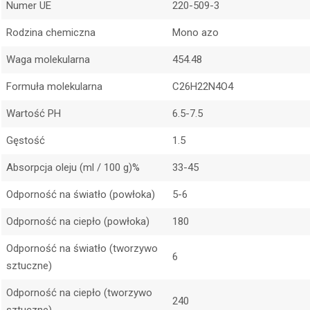
Numer UE
220-509-3
Rodzina chemiczna
Mono azo
Waga molekularna
454.48
Formuła molekularna
C26H22N4O4
Wartość PH
6.5-7.5
Gęstość
1.5
Absorpcja oleju (ml / 100 g)%
33-45
Odporność na światło (powłoka)
5-6
Odporność na ciepło (powłoka)
180
Odporność na światło (tworzywo
6
sztuczne)
Odporność na ciepło (tworzywo
240