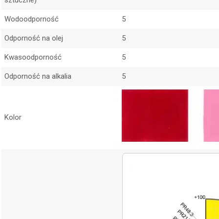
sztuczne)
Wodoodporność
5
Odporność na olej
5
Kwasoodporność
5
Odporność na alkalia
5
Kolor