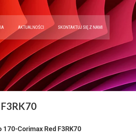
IA
AKTUALNOŚCI
SKONTAKTUJ SIĘ Z NAMI
d F3RK70
o 170-Corimax Red F3RK70