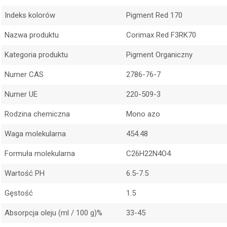
Indeks kolorów
Pigment Red 170
Nazwa produktu
Corimax Red F3RK70
Kategoria produktu
Pigment Organiczny
Numer CAS
2786-76-7
Numer UE
220-509-3
Rodzina chemiczna
Mono azo
Waga molekularna
454.48
Formuła molekularna
C26H22N4O4
Wartość PH
6.5-7.5
Gęstość
1.5
Absorpcja oleju (ml / 100 g)%
33-45