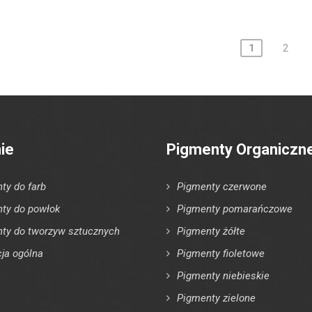
1
2
N
a
w
i
ie
Pigmenty Organiczn
g
a
ty do farb
Pigmenty czerwone
c
ty do powłok
Pigmenty pomarańczowe
j
ty do tworzyw sztucznych
Pigmenty żółte
cja ogólna
Pigmenty fioletowe
a
Pigmenty niebieskie
p
Pigmenty zielone
o