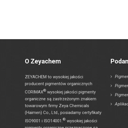
O Zeyachem
Podan
Pigmen
ZEYACHEM to wysokiej jakości
producent pigmentów organicznych
Pigmen
®
CORIMAX
wysokiej jakości pigmenty
Pigmen
organiczne są zastrzeżonym znakiem
Aplika
towarowym firmy Zeya Chemicals
(Haimen) Co., Ltd., posiadamy certyfikaty
®
ISO9001 i ISO14001.
wysokiej jakości
pigmenty organiczne przeznaczone są