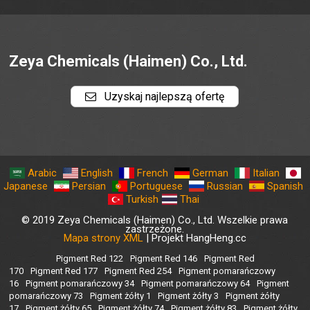
Zeya Chemicals (Haimen) Co., Ltd.
Uzyskaj najlepszą ofertę
Arabic
English
French
German
Italian
Japanese
Persian
Portuguese
Russian
Spanish
Turkish
Thai
© 2019 Zeya Chemicals (Haimen) Co., Ltd. Wszelkie prawa
zastrzeżone.
Mapa strony XML
| Projekt HangHeng.cc
Pigment Red 122
Pigment Red 146
Pigment Red
170
Pigment Red 177
Pigment Red 254
Pigment pomarańczowy
16
Pigment pomarańczowy 34
Pigment pomarańczowy 64
Pigment
pomarańczowy 73
Pigment żółty 1
Pigment żółty 3
Pigment żółty
17
Pigment żółty 65
Pigment żółty 74
Pigment żółty 83
Pigment żółty