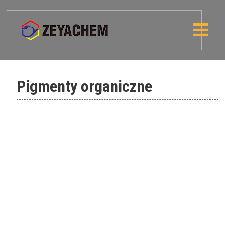
Pigmenty organiczne
Pigment black 32
Pigment yellow 147 – Corimax
Yellow 147
Pigment Blue 15:2