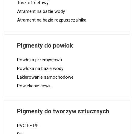
Tusz offsetowy
i
Atrament na bazie wody
s
Atrament na bazie rozpuszczalnika
a
c
h
Pigmenty do powłok
Powłoka przemysłowa
Powłoka na bazie wody
Lakierowanie samochodowe
Powlekanie cewki
Pigmenty do tworzyw sztucznych
PVC PE PP