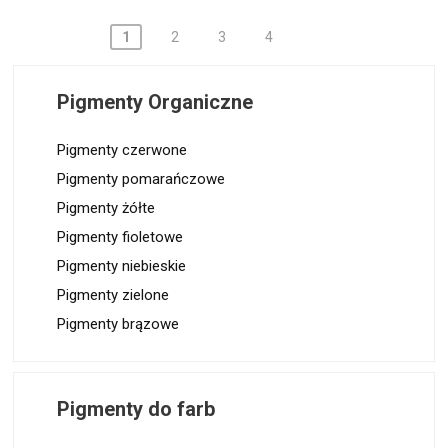
1
2
3
4
N
a
Pigmenty Organiczne
w
i
Pigmenty czerwone
Pigmenty pomarańczowe
g
Pigmenty żółte
a
Pigmenty fioletowe
c
Pigmenty niebieskie
j
Pigmenty zielone
a
Pigmenty brązowe
p
o
w
Pigmenty do farb
p